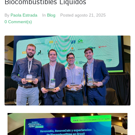
Biocombustibles Líquidos
By
Paola Estrada
In
Blog
Posted
agosto 21, 2025
0 Comment(s)